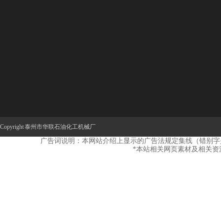
关于我们
产品展示
新闻中心
联
走进华联
岩石、沥青混合料制样设备
公司新闻
企业文化
薄片岩相、材料制片设备
公司公告
联系
公司设备
金刚石工具系列
行业新闻
金属软管、波纹管系列
Copyright 泰州市华联石油化工机械厂
补偿器、膨胀节
广告词说明：本网站介绍上显示的广告法规定集线（错别字
风门、挡板门、插板门系列
*本站相关网页素材及相关资
弹簧支吊架、管托系列