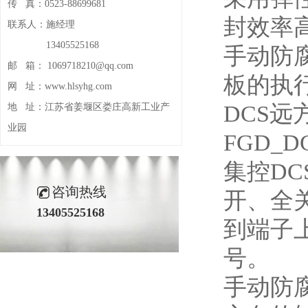
传 真：
0523-88699681
封效率
联系人：
施经理
13405525168
手动防
邮 箱：
1069718210@qq.com
板的执行
网 址：
www.hlsyhg.com
DCS
地 址：
江苏省姜堰区娄庄高新工业产
业园
FGD
集控D
咨询热线
开、全
13405525168
到端子上
号。
手动防