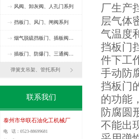
厂生产
风阀、卸灰阀、人孔门系列
层气体
挡板门、风门、闸阀系列
气温度
烟气脱硫挡板门、插板阀系列
挡板门
插板门、防爆门、三通阀系列
件下工
弹簧支吊架、管托系列
手动防
挡板门
联系我们
的功能，
防腐圆
泰州市华联石油化工机械厂
不能出
电 话：
0523-88699681
采用弹