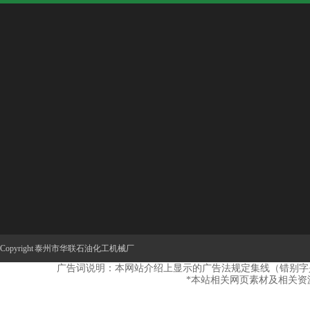
关于我们
产品展示
新闻中心
联
走进华联
岩石、沥青混合料制样设备
公司新闻
企业文化
薄片岩相、材料制片设备
公司公告
联系
公司设备
金刚石工具系列
行业新闻
金属软管、波纹管系列
Copyright 泰州市华联石油化工机械厂
补偿器、膨胀节
广告词说明：本网站介绍上显示的广告法规定集线（错别字
风门、挡板门、插板门系列
*本站相关网页素材及相关资
弹簧支吊架、管托系列