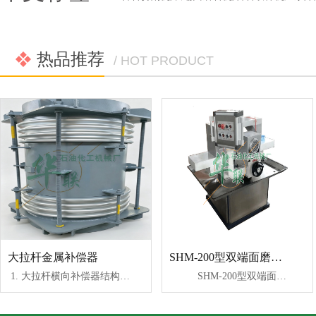
热品推荐
/ HOT PRODUCT
大拉杆金属补偿器
SHM-200型双端面磨石机
1. 大拉杆横向补偿器结构简图 2.产品代号示例 3.安装注意事项 现场安装完后，必须拆除小
SHM-200型双端面磨石机是制取各类高精度岩矿石、混凝土等非金属固体样本必备设备，该机与本厂生产的钻孔取样机、自动岩石切割机配套使用，即可加工出高精度的方体或圆柱体测试标本。 该机由机座、工作台、磨消动力头、变速箱传动系统、电控装置等部分组成。本机操作方便，可自动进给，也可手动进给，自动进给速度可自动调节。