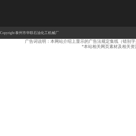
走进华联
岩石、沥青混合料制样设备
公司新闻
企业文化
薄片岩相、材料制片设备
公司公告
联系
公司设备
金刚石工具系列
行业新闻
金属软管、波纹管系列
Copyright 泰州市华联石油化工机械厂
补偿器、膨胀节
广告词说明：本网站介绍上显示的广告法规定集线（错别字
风门、挡板门、插板门系列
*本站相关网页素材及相关资
弹簧支吊架、管托系列