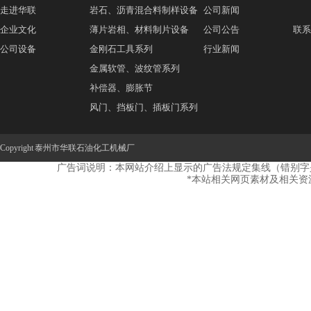
走进华联
岩石、沥青混合料制样设备
公司新闻
企业文化
薄片岩相、材料制片设备
公司公告
联系
公司设备
金刚石工具系列
行业新闻
金属软管、波纹管系列
补偿器、膨胀节
风门、挡板门、插板门系列
弹簧支吊架、管托系列
Copyright 泰州市华联石油化工机械厂
广告词说明：本网站介绍上显示的广告法规定集线（错别字
*本站相关网页素材及相关资