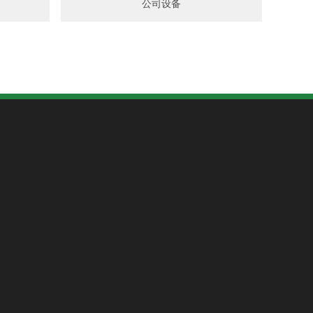
公司设备
8
699681