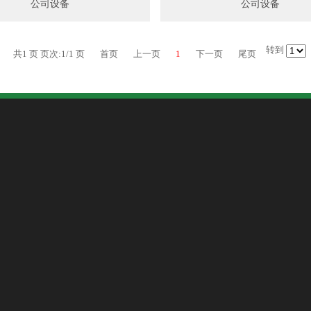
公司设备
公司设备
转到
共1 页 页次:1/1 页
首页
上一页
1
下一页
尾页
联系华联
销售热线
1340552516
联系我们
技术服务热线电话（传真）：0523-88