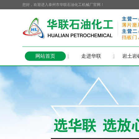
您好，欢迎进入泰州市华联石油化工机械厂官网！
网站首页
走进华联
岩土岩