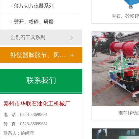
薄片切片仪器系列
岩石、砼粉
劈开、粉碎、研磨
金刚石工具系列
补偿器膨胀节、风门挡板门
联系我们
泰州市华联石油化工机械厂
拖车移动
电 话：
0523-88699681
传 真：
0523-88699681
联系人：
施经理