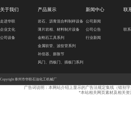
关于我们
产品展示
新闻中心
联
走进华联
岩石、沥青混合料制样设备
公司新闻
企业文化
薄片岩相、材料制片设备
公司公告
联系
公司设备
金刚石工具系列
行业新闻
金属软管、波纹管系列
补偿器、膨胀节
风门、挡板门、插板门系列
弹簧支吊架、管托系列
Copyright 泰州市华联石油化工机械厂
广告词说明：本网站介绍上显示的广告法规定集线（错别字
*本站相关网页素材及相关资