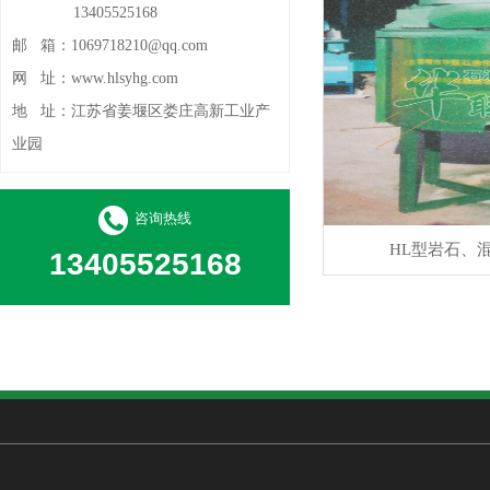
13405525168
邮 箱：
1069718210@qq.com
网 址：
www.hlsyhg.com
地 址：
江苏省姜堰区娄庄高新工业产
业园
咨询热线
HL型岩石、
13405525168